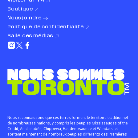
Visiter la
FIFA
(le lien s’ouvre dans une nouvelle fenêtre)
Boutique
(le lien s’ouvre dans une nouvelle fenêtre)
Nous
joindre
Politique de
confidentialité
(le lien s’ouvre dans une nouvelle fenêtre)
Salle des
médias
(le lien s’ouvre dans une nouvelle fenêtre)
Instagram (le lien s’ouvre dans une nouvelle fenê
Twitter (le lien s’ouvre dans une nouvelle fenê
Facebook (le lien s’ouvre dans une nouvelle
Nous sommes Toronto™
Nous reconnaissons que ces terres forment le territoire traditionnel
de nombreuses nations, y compris les peuples Mississaugas of the
Credit, Anichinabés, Chippewa, Haudenosaunee et Wendats, et
abritent maintenant de nombreux peuples différents des Premières