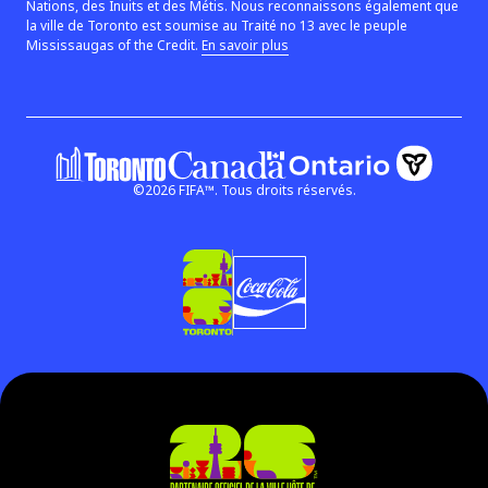
Nations, des Inuits et des Métis. Nous reconnaissons également que
la ville de Toronto est soumise au Traité no 13 avec le peuple
(le lien s’ouvre dans une nouvell
Mississaugas of the Credit.
En savoir plus
©
2026
FIFA™.
Tous droits réservés.
Gouvernement de l'O
Gouvernement du Canada
(le lien