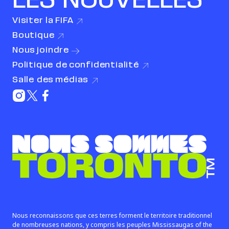
LES NOUVELLES
Visiter la
FIFA
(le lien s’ouvre dans une nouvelle fenêtre)
Boutique
(le lien s’ouvre dans une nouvelle fenêtre)
Nous
joindre
Politique de
confidentialité
(le lien s’ouvre dans une nouvelle fenêtre)
Salle des
médias
(le lien s’ouvre dans une nouvelle fenêtre)
Instagram (le lien s’ouvre dans une nouvelle fenê
Twitter (le lien s’ouvre dans une nouvelle fenê
Facebook (le lien s’ouvre dans une nouvelle
Nous sommes Toronto™
Nous reconnaissons que ces terres forment le territoire traditionnel
de nombreuses nations, y compris les peuples Mississaugas of the