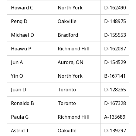
Howard C
North York
D-162490
Peng D
Oakville
D-148975
Michael D
Bradford
D-155553
Hoawu P
Richmond Hill
D-162087
Jun A
Aurora, ON
D-154529
Yin O
North York
B-167141
Juan D
Toronto
D-128265
Ronaldo B
Toronto
D-167328
Paula G
Richmond Hill
A-135689
Astrid T
Oakville
D-139297