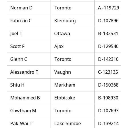
Norman D
Toronto
A -119729
Fabrizio C
Kleinburg
D-107896
Joel T
Ottawa
B-132531
Scott F
Ajax
D-129540
Glenn C
Toronto
D-142310
Alessandro T
Vaughn
C-123135
Shiu H
Markham
D-150368
Mohammed B
Etobicoke
B-108930
Gowtham M
Toronto
D-107693
Pak-Wai T
Lake Simcoe
D-139214