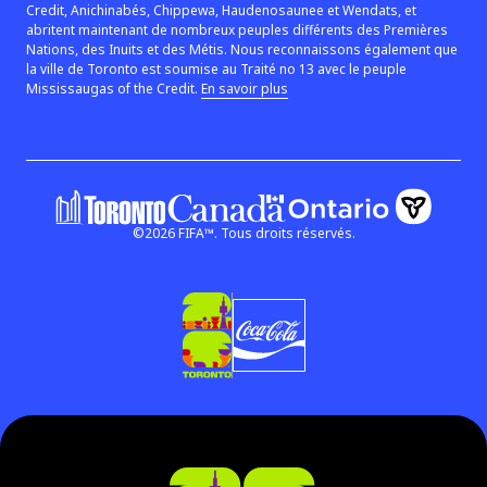
Credit, Anichinabés, Chippewa, Haudenosaunee et Wendats, et
abritent maintenant de nombreux peuples différents des Premières
Nations, des Inuits et des Métis. Nous reconnaissons également que
la ville de Toronto est soumise au Traité no 13 avec le peuple
(le lien s’ouvre dans une nouvell
Mississaugas of the Credit.
En savoir plus
©
2026
FIFA™.
Tous droits réservés.
Gouvernement de l'O
Gouvernement du Canada
(le lien