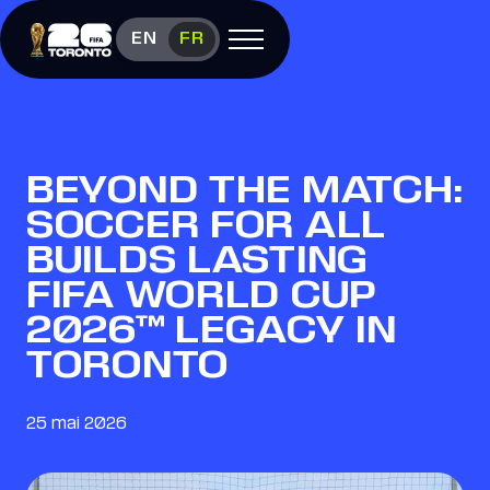
EN
FR
Ouvrir le menu
FÊTE DES FANS
Aperçu du
festival
BEYOND THE MATCH:
Calendrier
Nourriture et
SOCCER FOR ALL
vendeurs
BUILDS LASTING
FIFA WORLD CUP
Visiter la
FIFA
(le lien s’ouvre dans une nouvelle fenêtre)
Boutique
2026™ LEGACY IN
(le lien s’ouvre dans une nouvelle fenêtre)
Nous
joindre
TORONTO
Salle des
médias
(le lien s’ouvre dans une nouvelle fenêtre)
25 mai 2026
Instagram (le lien s’ouvre dans une nouvelle fenê
Twitter (le lien s’ouvre dans une nouvelle fenê
Facebook (le lien s’ouvre dans une nouvelle