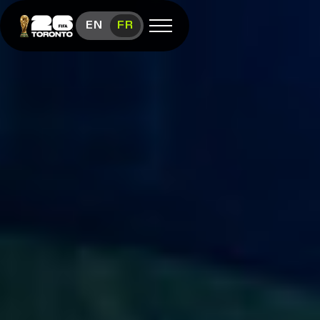
EN
FR
Ouvrir le menu
FÊTE DES FANS
Aperçu du
festival
Calendrier
Nourriture et
vendeurs
Visiter la
FIFA
(le lien s’ouvre dans une nouvelle fenêtre)
Boutique
(le lien s’ouvre dans une nouvelle fenêtre)
Nous
joindre
Salle des
médias
(le lien s’ouvre dans une nouvelle fenêtre)
Instagram (le lien s’ouvre dans une nouvelle fenê
Twitter (le lien s’ouvre dans une nouvelle fenê
Facebook (le lien s’ouvre dans une nouvelle