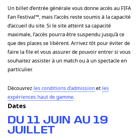
Un billet d’entrée générale vous donne accès au FIFA
Fan Festival™, mais l’accès reste soumis à la capacité
d’accueil du site. Si le site atteint sa capacité
maximale, l’accès pourra être suspendu jusqu’à ce
que des places se libèrent. Arrivez tôt pour éviter de
faire la file et vous assurer de pouvoir entrer si vous
souhaitez assister à un match ou à un spectacle en
particulier.
(le lien s’ouvre da
Découvrez
les conditions d’admission
et
les
(le lien s’ouvre dans une nou
expériences haut de gamme
.
Dates
DU 11 JUIN AU 19
JUILLET